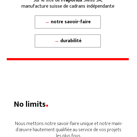
Sur le site de
Fraporlux
Swiss SA,
manufacture suisse de cadrans indépendante
→
notre savoir-faire
→
durabilité
.
No limits
Nous mettons notre savoir-faire unique et notre main-
d’œuvre hautement qualifiée au service de vos projets
les plus fous.