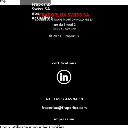
esp.
Fraporlux
Swiss SA
nos
FRAPORLUX SWISS SA
actualités
SOCIÉTÉ DU GROUPE MIAUTON HOLDING SA
rue du Breuil 2
2855 Glovelier
© 2023 - Fraporlux
certifications
Tél. :
+41 32 465 94 30
fraporlux@fraporlux.com
impressum
Choix utilisateur pour les Cookies