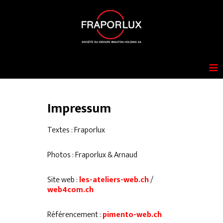
≡
Impressum
Textes : Fraporlux
Photos : Fraporlux & Arnaud
Site web :
les-ateliers-web.ch
/
web4com.ch
Référencement :
pimento-web.ch