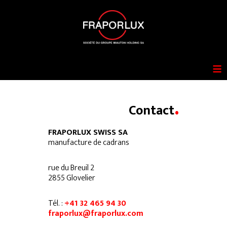
≡
.
Contact
FRAPORLUX SWISS SA
manufacture de cadrans
rue du Breuil 2
2855 Glovelier
Tél. :
+41 32 465 94 30
fraporlux@fraporlux.com