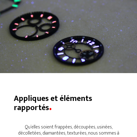
Nos
différents
métiers
à votre
service
Appliques et éléments
.
rapportés
Qu’elles soient frappées, découpées, usinées,
décolletées, diamantées, texturées, nous sommes à